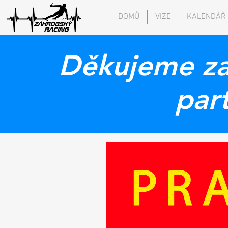
DOMŮ
VIZE
KALENDÁŘ
Děkujeme za
par