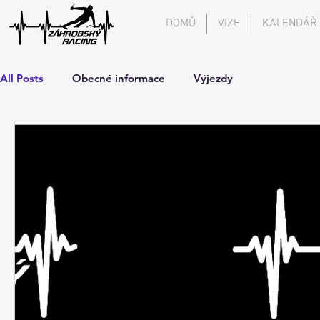
DOMŮ
VIZE
KALENDÁŘ
All Posts
Obecné informace
Výjezdy