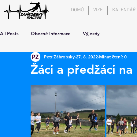
DOMŮ
VIZE
KALENDÁŘ
All Posts
Obecné informace
Výjezdy
Petr Záhrobský
27. 8. 2022
Minut čtení: 0
Žáci a předžáci na