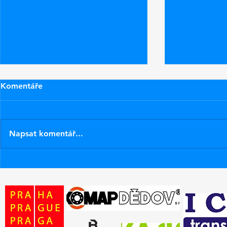
Komentáře
Napsat komentář...
Nové pásky na lyže ZR
Zítra poprv