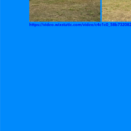
https://video.wixstatic.com/video/c4c1c0_58b732