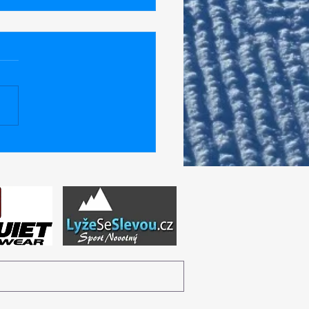
lik změn v podzimním
ndáři