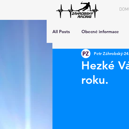
DOM
All Posts
Obecné informace
Petr Záhrobský
24
Hezké Vá
roku.