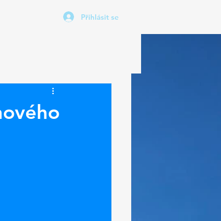
Přihlásit se
 nového