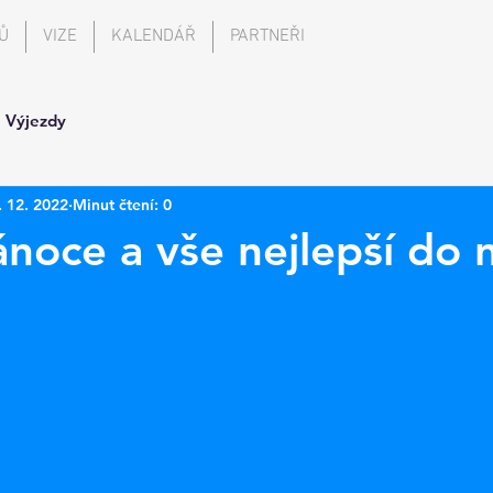
Ů
VIZE
KALENDÁŘ
PARTNEŘI
Výjezdy
. 12. 2022
Minut čtení: 0
noce a vše nejlepší do