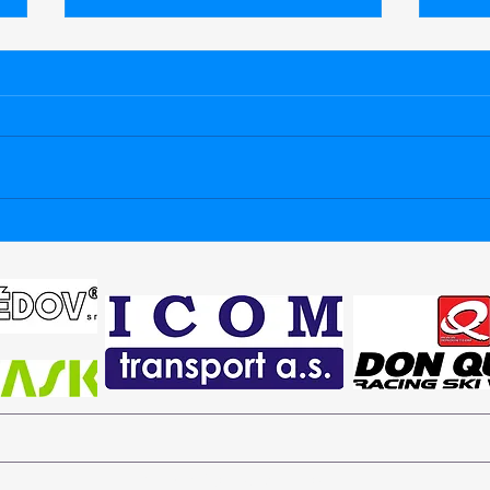
Zítra poprvé na Stubai
Něko
kale
© 2026 Záhrobský racing