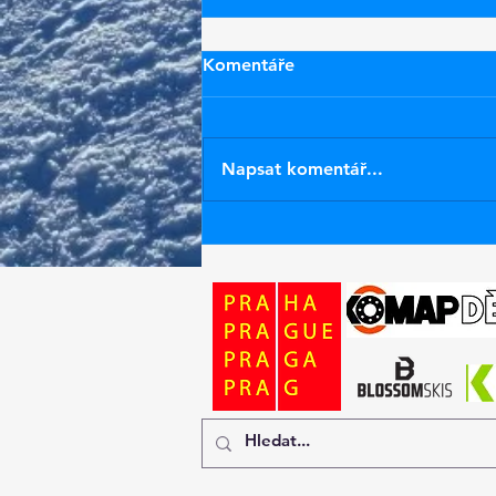
Komentáře
Napsat komentář...
Nové pásky na lyže ZR