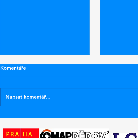
Komentáře
Napsat komentář...
Nové pásky na lyže ZR
Zítra poprv