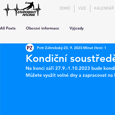
DOMŮ
VIZE
KALENDÁŘ
All Posts
Obecné informace
Výjezdy
Petr Záhrobský
23. 9. 2023
Minut čtení: 1
Kondiční soustřed
Na konci září 27.9.-1.10.2023 bude kond
Můžete využít volné dny a zapracovat na 