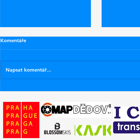
Komentáře
Napsat komentář...
Nové pásky na lyže ZR
Zítra poprv