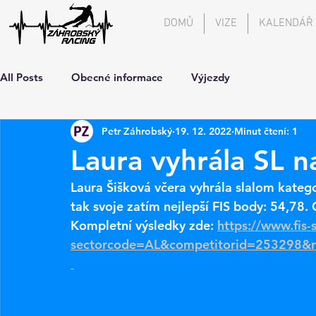
DOMŮ
VIZE
KALENDÁŘ
All Posts
Obecné informace
Výjezdy
Petr Záhrobský
19. 12. 2022
Minut čtení: 1
Laura vyhrála SL n
Laura Šišková včera vyhrála slalom katego
tak svoje zatím nejlepší FIS body: 54,78.
Kompletní výsledky zde: 
https://www.fis-
sectorcode=AL&competitorid=253298&