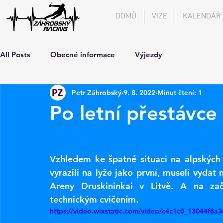
DOMŮ
VIZE
KALENDÁŘ
All Posts
Obecné informace
Výjezdy
Petr Záhrobský
9. 8. 2022
Minut čtení: 1
Po letní přestávce 
Vzhledem ke špatné situaci na alpských l
vyrazili na lyže jako první, museli vydat
Areny Druskininkai v Litvě. A na za
technickým cvičením.
https://video.wixstatic.com/video/c4c1c0_13044f8