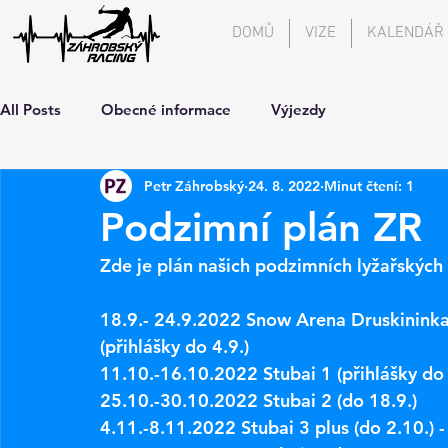
DOMŮ
VIZE
KALENDÁŘ
All Posts
Obecné informace
Výjezdy
Petr Záhrobský
24. 8. 2022
Minut čtení: 1
Podzimní plán ZR
Zde je plán našich podzimních lyžařských
18.9.- 24.9.2022 Snow Arena Druskininkai,
(přihlášky do 4.9.)
11.10.-16.10.2022 Stubai 1 (přihlášky do 
25.10.-30.10.2022 Stubai 2 (do 18.9.)
4.11.-8.11.2022 Stubai 3 plus (do 2.10.) 