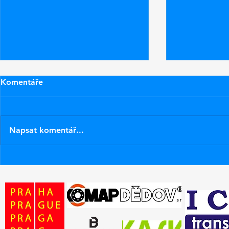
Komentáře
Napsat komentář...
Nové pásky na lyže ZR
Zítra poprv